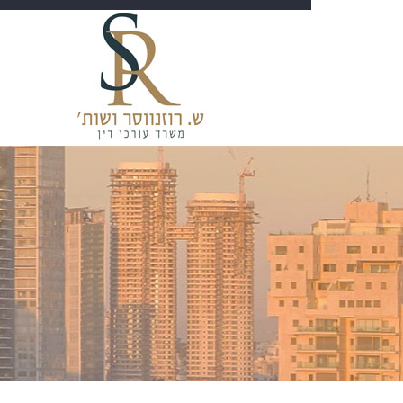
Ski
t
conten